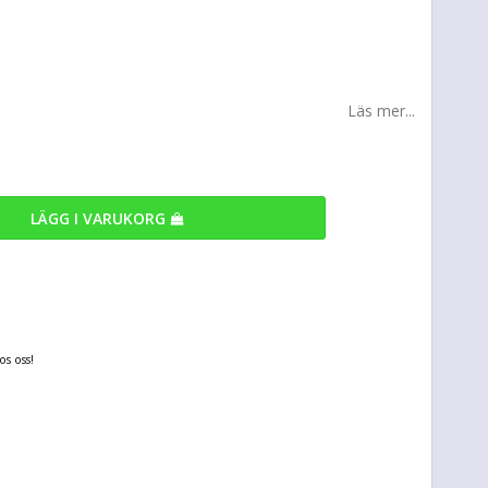
Läs mer...
LÄGG I VARUKORG
s oss!