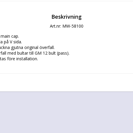
Beskrivning
Art.nr: MW-58100
 main cap.

 på V sida.

ckna gjutna original överfall.

fall med bultar till GM 12 bult (pass).

s före installation.