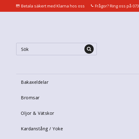
Betala säkert med Klarna hos oss
Frågor? Ring oss på 073
Bakaxeldelar
Bromsar
Oljor & Vätskor
Kardanstång / Yoke