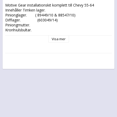
Motive Gear installationskit komplett till Chevy 55-64

Innehåller Timken lager.

Pinionglager.        ( 89449/10 & 88547/10)

Difflager.                (603049/14)

Piniongmutter.

Kronhjulsbultar.

Piniong shims.

Visa mer
Knäckhylsa.

Piniong p-box.

Tub med silicon.

Märkfärg, loctite och pensel.

Packning EJ med.