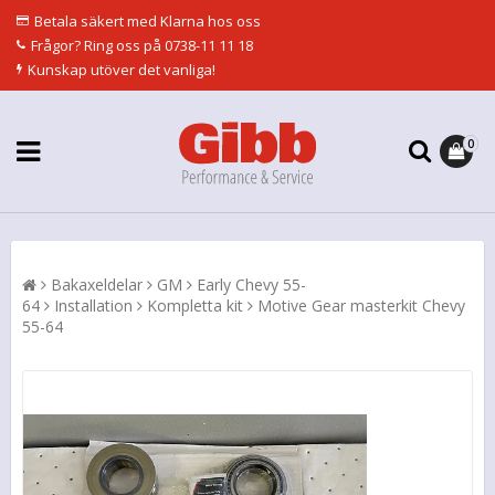
Betala säkert med Klarna hos oss
Frågor? Ring oss på 0738-11 11 18
Kunskap utöver det vanliga!
0
Bakaxeldelar
GM
Early Chevy 55-
64
Installation
Kompletta kit
Motive Gear masterkit Chevy
55-64