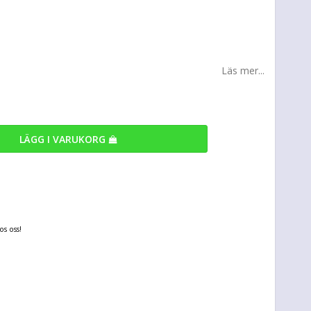
Läs mer...
LÄGG I VARUKORG
s oss!