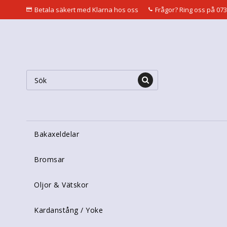
Betala säkert med Klarna hos oss
Frågor? Ring oss på 073
Bakaxeldelar
Bromsar
Oljor & Vätskor
Kardanstång / Yoke